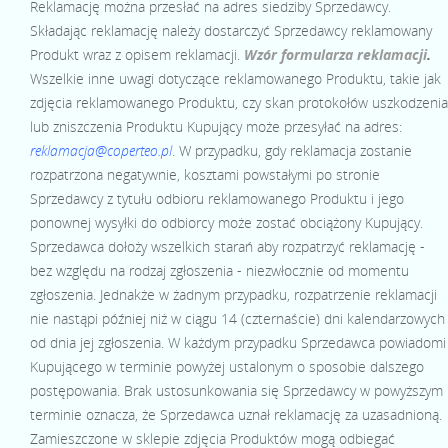
Reklamację można przesłać na adres siedziby Sprzedawcy.
Składając reklamację należy dostarczyć Sprzedawcy reklamowany
Produkt wraz z opisem reklamacji.
Wzór formularza reklamacji
.
Wszelkie inne uwagi dotyczące reklamowanego Produktu, takie jak
zdjęcia reklamowanego Produktu, czy skan protokołów uszkodzenia
lub zniszczenia Produktu Kupujący może przesyłać na adres:
reklamacja@coperteo.pl
. W przypadku, gdy reklamacja zostanie
rozpatrzona negatywnie, kosztami powstałymi po stronie
Sprzedawcy z tytułu odbioru reklamowanego Produktu i jego
ponownej wysyłki do odbiorcy może zostać obciążony Kupujący.
Sprzedawca dołoży wszelkich starań aby rozpatrzyć reklamację -
bez względu na rodzaj zgłoszenia - niezwłocznie od momentu
zgłoszenia. Jednakże w żadnym przypadku, rozpatrzenie reklamacji
nie nastąpi później niż w ciągu 14 (czternaście) dni kalendarzowych
od dnia jej zgłoszenia. W każdym przypadku Sprzedawca powiadomi
Kupującego w terminie powyżej ustalonym o sposobie dalszego
postępowania. Brak ustosunkowania się Sprzedawcy w powyższym
terminie oznacza, że Sprzedawca uznał reklamację za uzasadnioną.
Zamieszczone w sklepie zdjęcia Produktów mogą odbiegać