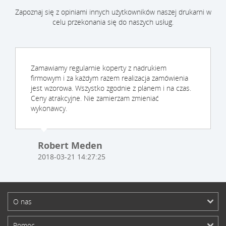
Zapoznaj się z opiniami innych użytkowników naszej drukarni w
celu przekonania się do naszych usług.
Zamawiamy regularnie koperty z nadrukiem
firmowym i za każdym razem realizacja zamówienia
jest wzorowa. Wszystko zgodnie z planem i na czas.
Ceny atrakcyjne. Nie zamierzam zmieniać
wykonawcy.
Robert Meden
2018-03-21 14:27:25
O nas
Pomoc