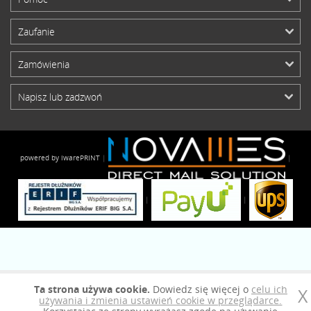
Zaufanie
Zamówienia
Napisz lub zadzwoń
powered by iwarePRINT
|
|
|
|
Ta strona używa cookie.
Dowiedz się więcej o
celu ich
X
używania i zmienia ustawień cookie w przeglądarce.