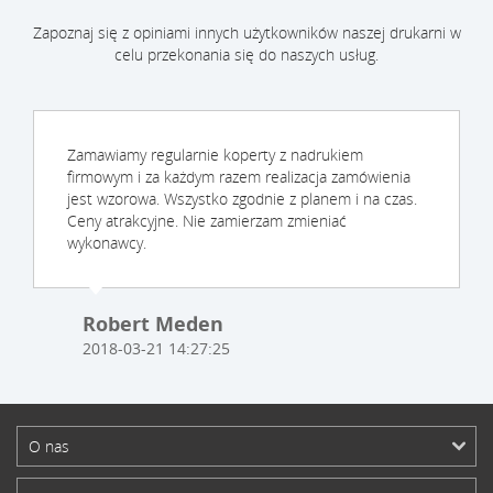
Zapoznaj się z opiniami innych użytkowników naszej drukarni w
celu przekonania się do naszych usług.
Zamawiamy regularnie koperty z nadrukiem
firmowym i za każdym razem realizacja zamówienia
jest wzorowa. Wszystko zgodnie z planem i na czas.
Ceny atrakcyjne. Nie zamierzam zmieniać
wykonawcy.
Robert Meden
2018-03-21 14:27:25
O nas