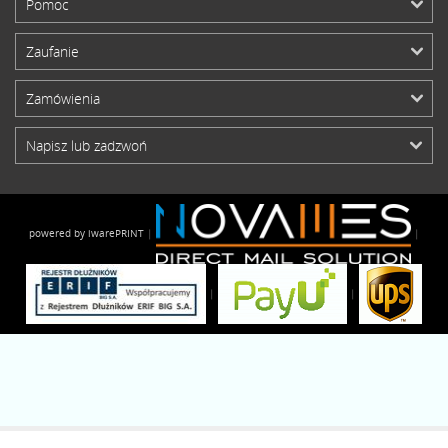
Pomoc
Zaufanie
Zamówienia
Napisz lub zadzwoń
powered by iwarePRINT
|
|
|
|