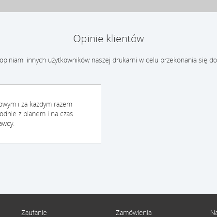
Opinie klientów
 opiniami innych użytkowników naszej drukarni w celu przekonania się do
mowym i za każdym razem
odnie z planem i na czas.
awcy.
Zaufanie
Zamówienia
Na