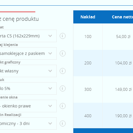
Nakład
Cena nett
z cenę produktu
at
i
100
54,00 zł
j klejenia
i
kt graficzny
200
104,00 zł
i
uk
i
300
149,00 zł
żenie okna
i
n Realizacji
400
190,00 zł
i