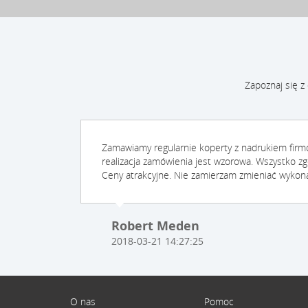
Zapoznaj się z
Zamawiamy regularnie koperty z nadrukiem fir
realizacja zamówienia jest wzorowa. Wszystko zg
Ceny atrakcyjne. Nie zamierzam zmieniać wykon
Robert Meden
2018-03-21 14:27:25
O nas
Pomoc