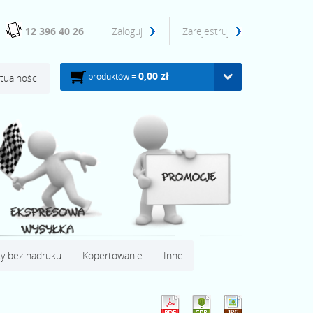
12 396 40 26
Zaloguj
Zarejestruj
0,00 zł
produktów =
tualności
y bez nadruku
Kopertowanie
Inne