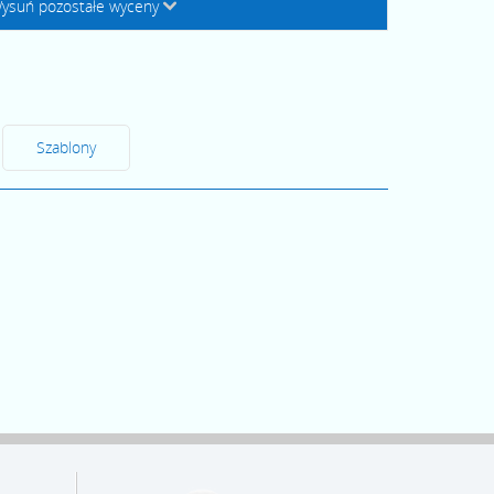
ysuń pozostałe wyceny
↓
Szablony