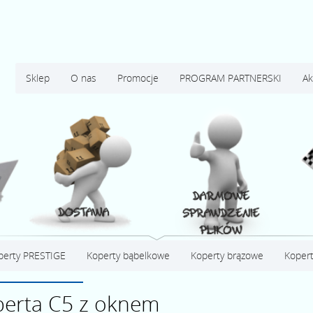
Sklep
O nas
Promocje
PROGRAM PARTNERSKI
Ak
perty PRESTIGE
Koperty bąbelkowe
Koperty brązowe
Kopert
erta C5 z oknem