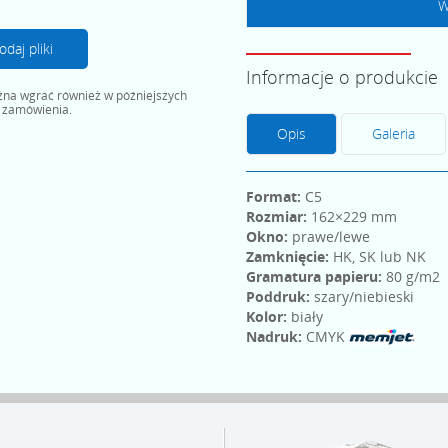
W
odaj pliki
Informacje o produkcie
ożna wgrać również w późniejszych
 zamówienia.
Opis
Galeria
Format:
C5
Rozmiar:
162×229 mm
Okno:
prawe/lewe
Zamknięcie:
HK, SK lub NK
Gramatura papieru:
80 g/m2
Poddruk:
szary/niebieski
Kolor:
biały
Nadruk:
CMYK