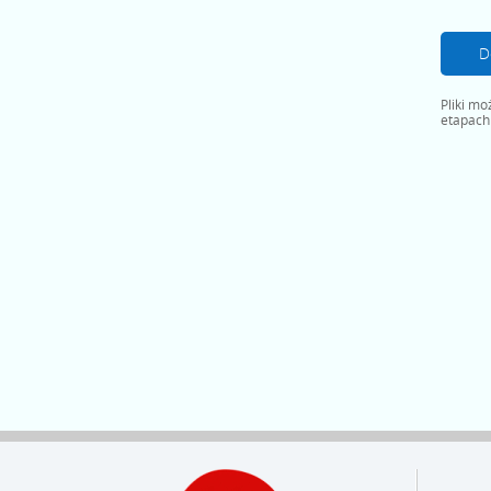
D
Pliki m
etapach