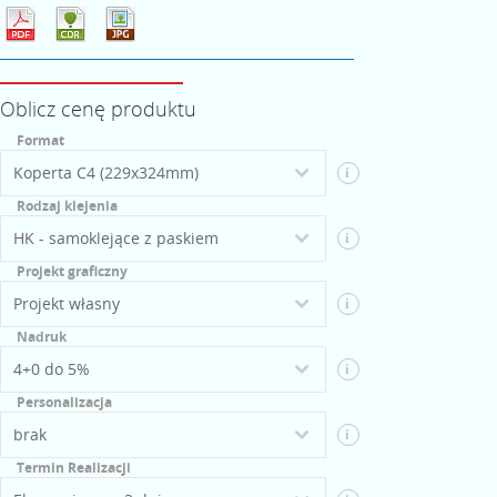
Oblicz cenę produktu
Format
i
Rodzaj klejenia
i
Projekt graficzny
i
Nadruk
i
Personalizacja
i
Termin Realizacji