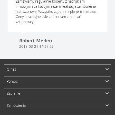
Zamawiamy regularnie koperty z nadrukiem
firmowym i za każdym razem realizacja zamówienia
jest wzorowa. Wszystko zgodnie z planem i na czas.
Ceny atrakcyjne. Nie zamierzam zmieniać
wykonawcy.
Robert Meden
2018-03-21 14:27:25
O nas
Pomoc
Zaufanie
Zamówienia