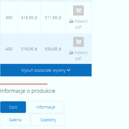
300
416,00 zł
511,68 zł
Pobierz
pdf
400
516,00 zł
634,68 zł
Pobierz
pdf
Wysuń pozostałe wyceny
↓
Informacje o produkcie
Opis
Informacje
Galeria
Szablony