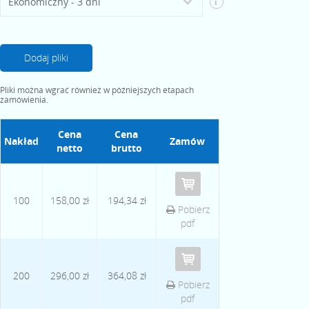
i
Dodaj pliki
Pliki można wgrać również w późniejszych etapach
zamówienia.
Cena
Cena
Nakład
Zamów
netto
brutto
100
158,00 zł
194,34 zł
Pobierz
pdf
200
296,00 zł
364,08 zł
Pobierz
pdf