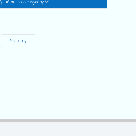
ysuń pozostałe wyceny
↓
Szablony