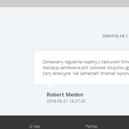
Zapoznaj się z
Zamawiamy regularnie koperty z nadrukiem fir
realizacja zamówienia jest wzorowa. Wszystko zg
Ceny atrakcyjne. Nie zamierzam zmieniać wykon
Robert Meden
2018-03-21 14:27:25
O nas
Pomoc