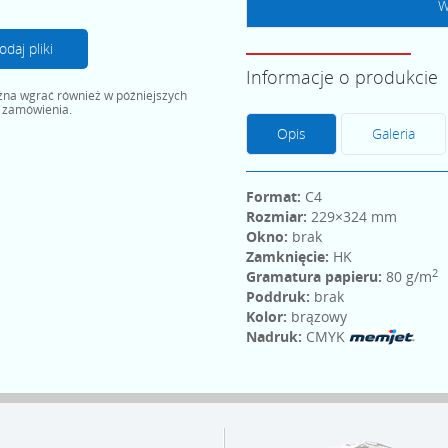
W
odaj pliki
Informacje o produkcie
ożna wgrać również w późniejszych
 zamówienia.
Opis
Galeria
Format:
C4
Rozmiar:
229×324 mm
Okno:
brak
Zamknięcie:
HK
2
Gramatura papieru:
80 g/m
Poddruk:
brak
Kolor:
brązowy
Nadruk:
CMYK