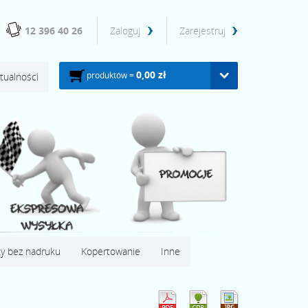
12 396 40 26
Zaloguj
Zarejestruj
0,00 zł
produktów =
tualności
y bez nadruku
Kopertowanie
Inne