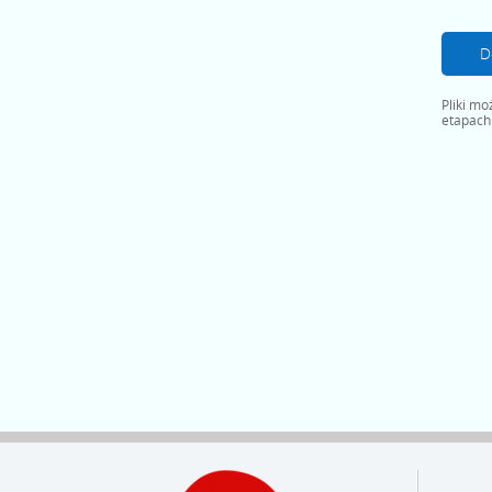
D
Pliki m
etapach