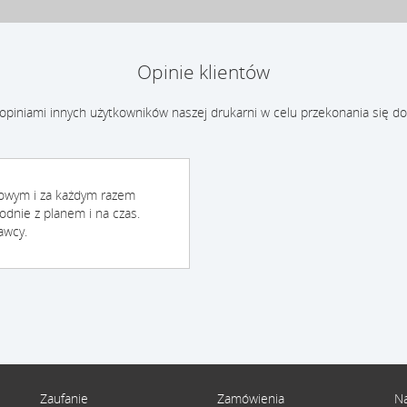
Opinie klientów
 opiniami innych użytkowników naszej drukarni w celu przekonania się do
mowym i za każdym razem
odnie z planem i na czas.
awcy.
Zaufanie
Zamówienia
Na