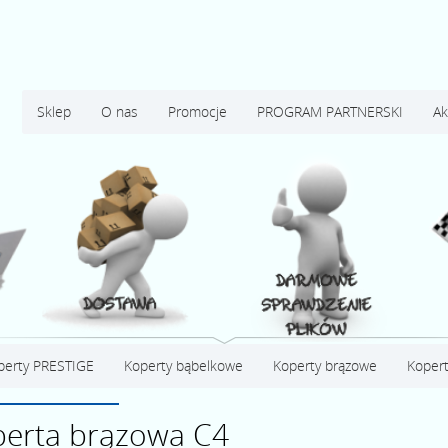
Sklep
O nas
Promocje
PROGRAM PARTNERSKI
Ak
perty PRESTIGE
Koperty bąbelkowe
Koperty brązowe
Kopert
erta brązowa C4