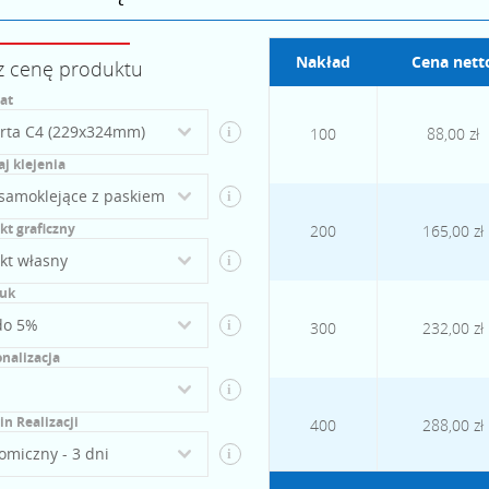
Nakład
Cena nett
z cenę produktu
at
i
100
88,00 zł
j klejenia
i
kt graficzny
200
165,00 zł
i
uk
i
300
232,00 zł
nalizacja
i
n Realizacji
400
288,00 zł
i