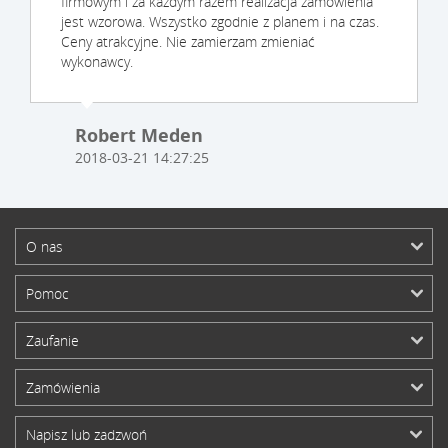
firmowym i za każdym razem realizacja zamówienia
jest wzorowa. Wszystko zgodnie z planem i na czas.
Ceny atrakcyjne. Nie zamierzam zmieniać
wykonawcy.
Robert Meden
2018-03-21 14:27:25
O nas
Pomoc
Zaufanie
Zamówienia
Napisz lub zadzwoń