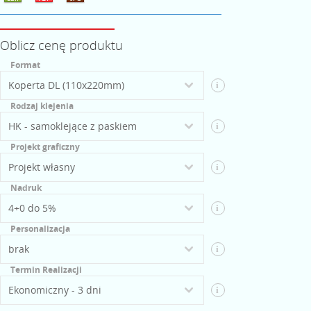
Oblicz cenę produktu
Format
i
Rodzaj klejenia
i
Projekt graficzny
i
Nadruk
i
Personalizacja
i
Termin Realizacji
i