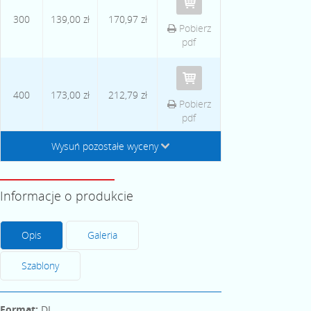
300
139,00 zł
170,97 zł
Pobierz
pdf
400
173,00 zł
212,79 zł
Pobierz
pdf
Wysuń pozostałe wyceny
↓
Informacje o produkcie
Opis
Galeria
Szablony
Format:
DL