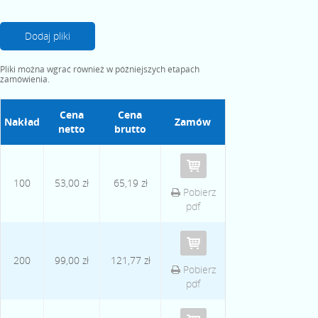
Dodaj pliki
Pliki można wgrać również w późniejszych etapach
zamówienia.
Cena
Cena
Nakład
Zamów
netto
brutto
100
53,00 zł
65,19 zł
Pobierz
pdf
200
99,00 zł
121,77 zł
Pobierz
pdf