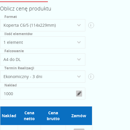
Oblicz cenę produktu
Format
i
Ilość elementów
Falcowanie
Termin Realizacji
i
Nakład
Cena
Cena
Nakład
Zamów
netto
brutto