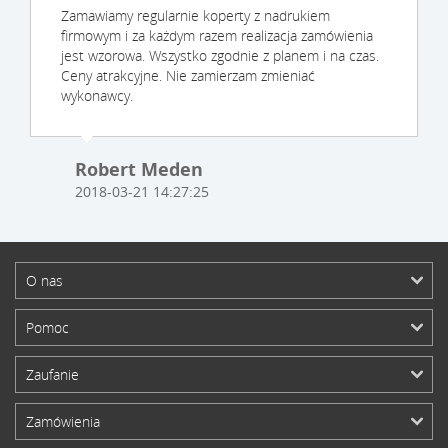
Zamawiamy regularnie koperty z nadrukiem
firmowym i za każdym razem realizacja zamówienia
jest wzorowa. Wszystko zgodnie z planem i na czas.
Ceny atrakcyjne. Nie zamierzam zmieniać
wykonawcy.
Robert Meden
2018-03-21 14:27:25
O nas
Pomoc
Zaufanie
Zamówienia