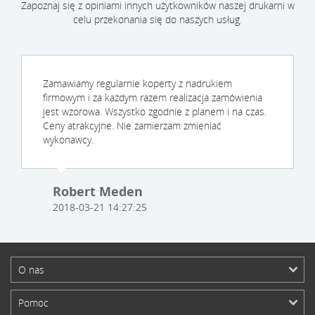
Zapoznaj się z opiniami innych użytkowników naszej drukarni w
celu przekonania się do naszych usług.
Zamawiamy regularnie koperty z nadrukiem
firmowym i za każdym razem realizacja zamówienia
jest wzorowa. Wszystko zgodnie z planem i na czas.
Ceny atrakcyjne. Nie zamierzam zmieniać
wykonawcy.
Robert Meden
2018-03-21 14:27:25
O nas
Pomoc