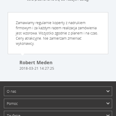
Zamawiamy regularnie koperty z nadrukiem
firmowym i za każdym razem realizacja zamówienia
jest wzorowa. Wszystko zgodnie z planem i na czas.
Ceny atrakcyjne. Nie zamierzam zmieniać
wykonawcy.
Robert Meden
2018-03-21 14:27:25
O nas
Pomoc
Zaufanie