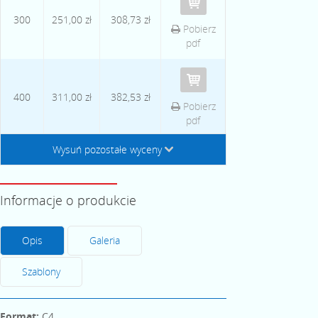
300
251,00 zł
308,73 zł
Pobierz
pdf
400
311,00 zł
382,53 zł
Pobierz
pdf
Wysuń pozostałe wyceny
↓
Informacje o produkcie
Opis
Galeria
Szablony
Format:
C4