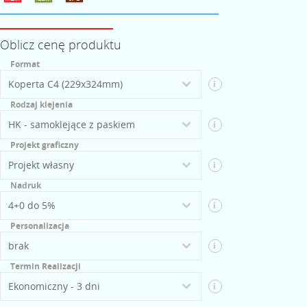
Oblicz cenę produktu
Format
i
Rodzaj klejenia
i
Projekt graficzny
i
Nadruk
i
Personalizacja
i
Termin Realizacji
i