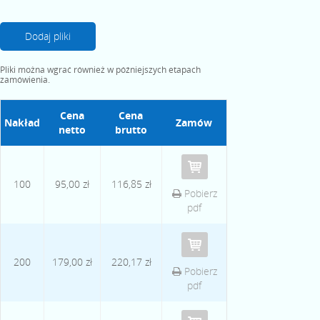
Dodaj pliki
Pliki można wgrać również w późniejszych etapach
zamówienia.
Cena
Cena
Nakład
Zamów
netto
brutto
100
95,00 zł
116,85 zł
Pobierz
pdf
200
179,00 zł
220,17 zł
Pobierz
pdf