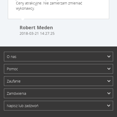
Ceny atrakcyjne. Nie zamierzam zmieniać
wykonawcy.
Robert Meden
2018-03-21 14:27:25
O nas
Pomoc
Zaufanie
Zamówienia
Napisz lub zadzwoń